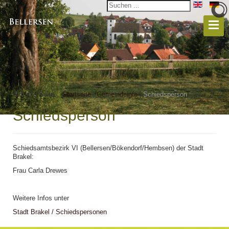
Aktuelle Seite:
Startseite
|
Gemeindeinfo
|
Schiedsperson
Schiedsperson
Schiedsamtsbezirk VI (Bellersen/Bökendorf/Hembsen) der Stadt
Brakel:
Frau Carla Drewes
Weitere Infos unter
Stadt Brakel / Schiedspersonen