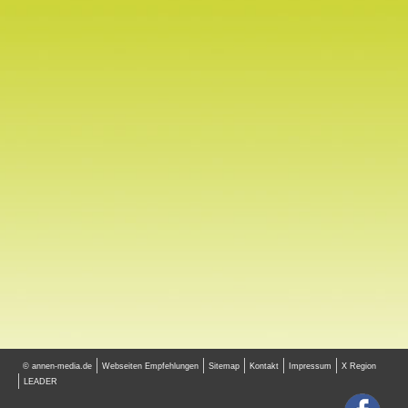
© annen-media.de
Webseiten Empfehlungen
Sitemap
Kontakt
Impressum
X Region
LEADER