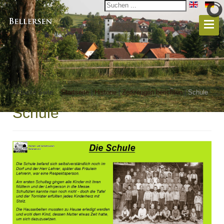
Aktuelle Seite:
Startseite
|
Historie
|
Zeitzeugen berichten
|
Schule
Schule