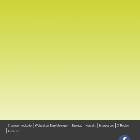
© annen-media.de
Webseiten Empfehlungen
Sitemap
Kontakt
Impressum
X Region
LEADER