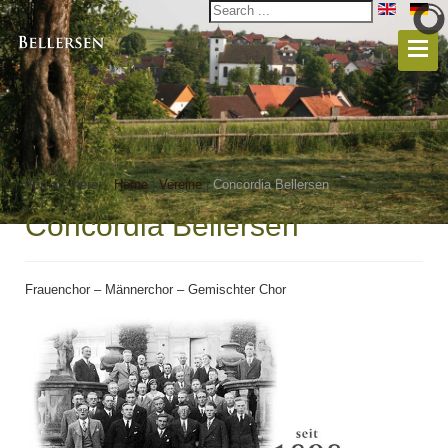
You are here:
Home
|
Vereine
|
Concordia Bellersen
Concordia Bellersen
Frauenchor – Männerchor – Gemischter Chor