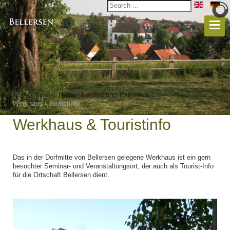
You are here:
Home
|
Freizeit und Tourismus
|
Werkhaus / Touristinfo
Werkhaus & Touristinfo
Das in der Dorfmitte von Bellersen gelegene Werkhaus ist ein gern
besuchter Seminar- und Veranstaltungsort, der auch als Tourist-Info
für die Ortschaft Bellersen dient.