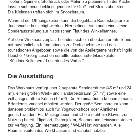
Töpfern, Spinnen, Stoffdruck oder Malen zu probieren. In der Küche
lassen sich neue Lieblingsgerichte für Groß und Klein zubereiten.
Die Kleinsten treffen sich im Snoozleraum.
Während der Öffnungszeiten kann die begehbare Raumskulptur zur
Judenbuche besichtigt werden. Hier befindet sich auch eine kleine
Sonderausstellung zur historischen Figur des Winkelhannes.
Auf dem Werkhausvorplatz befinden sich ein überdachter Info-Stand
mit ausführlichen Informationen zur Dorfgeschichte und den
touristischen Angeboten sowie die von der Ateliergemeinschaft Ingrid
Heuchel / Georg Löschen erstellte beleuchtete Glasskulptur
"Bündnis Bellersen / Leuchtendes Vorbild".
Die Ausstattung
Das Werkhaus verfügt über 2 separate Seminarräume (45 m² und 24
m²), einen großen Werk- und Handarbeitsraum (57 m²) sowie eine
voll ausgestattete Küche (12 m²). Die Seminarräume können je nach
Erfordernis variabel möbliert werden. Der große Seminarraum kann
daneben problemlos auch für Yogaworkshops oder Ähnliches
genutzt werden. Für Musikgruppen und Chöre steht ein Klavier zur
Nutzung bereit. Flipchart, Diaprojektor, Beamer und Leinwand stehen
zur Verfügung. Ein Internetzugang / W-LAN ist vorhanden. Alle
Räumlichkeiten des Werkhauses sind variabel nutzbar.