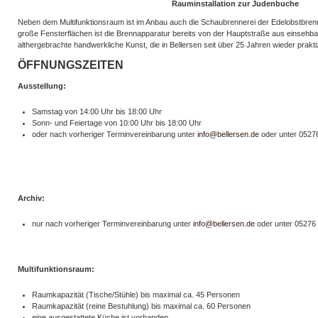
Rauminstallation zur Judenbuche
Neben dem Multifunktionsraum ist im Anbau auch die Schaubrennerei der Edelobstbrenn
große Fensterflächen ist die Brennapparatur bereits von der Hauptstraße aus einsehba
althergebrachte handwerkliche Kunst, die in Bellersen seit über 25 Jahren wieder praktiz
ÖFFNUNGSZEITEN
Ausstellung:
Samstag von 14:00 Uhr bis 18:00 Uhr
Sonn- und Feiertage von 10:00 Uhr bis 18:00 Uhr
oder nach vorheriger Terminvereinbarung unter
info@bellersen.de
oder unter 05276
Archiv:
nur nach vorheriger Terminvereinbarung unter
info@bellersen.de
oder unter 05276 
Multifunktionsraum:
Raumkapazität (Tische/Stühle) bis maximal ca. 45 Personen
Raumkapazität (reine Bestuhlung) bis maximal ca. 60 Personen
eine ausgestattete Küche ist vorhanden