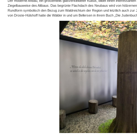
Der moderne Anbau, ein größtenteils glasverkleideter Kubus, bildet einen interessanten
Ziegelbauweise des Altbaus. Das begrünte Flachdach des Neubaus wird von hölzernen 
Rundform symbolisch den Bezug zum Waldreichtum der Region und letztlich auch zur J
von Droste-Hülshoff hatte die Wälder in und um Bellersen in ihrem Buch „Die Judenbuc