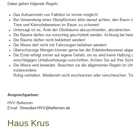
Dabei gelten folgende Regeln:
Das Aufsammeln von Fallobst ist immer möglich!
Bei Verwendung eines Obstpflückers bitte darauf achten, den Baum n
Tiere und Kleinstlebewesen im Baum zu schonen!
Untersagt ist es, Äste der Obstbäume abzuschneiden, abzubrechen.
Die Bäume dürfen nur vorsichtig geschüttelt werden. Achtung bei her
Die Bäume dürfen nicht beklettert werden!
Die Wiese darf nicht mit Fahrzeugen befahren werden!
Überschüssige Mengen können gerne bei der Edelobstbrennerei abg
Die Ernte erfolgt immer auf eigene Gefahr, ein es wird keine Haftun
einschlägigen Unfallverhütungs-vorschriften. Achten Sie auf Ihre Siche
Die Wiese wird beweidet. Beachten sie die allgemeinen Regeln im Um
insbesondere:
Ruhig verhalten. Weidevieh nicht erschrecken oder verscheuchen. To
Ansprechpartner:
HVV Bellersen
Email:
Streuobst-HVV@bellersen.de
Haus Krus