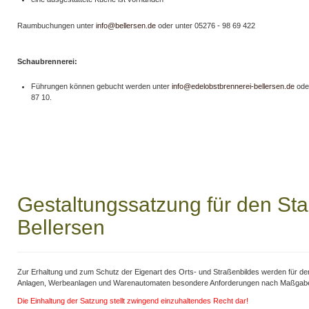
Raumbuchungen unter
info@bellersen.de
oder unter 05276 - 98 69 422
Schaubrennerei:
Führungen können gebucht werden unter
info@edelobstbrennerei-bellersen.de
ode
87 10.
Gestaltungssatzung für den Sta
Bellersen
Zur Erhaltung und zum Schutz der Eigenart des Orts- und Straßenbildes werden für den
Anlagen, Werbeanlagen und Warenautomaten besondere Anforderungen nach Maßgabe 
Die Einhaltung der Satzung stellt zwingend einzuhaltendes Recht dar!