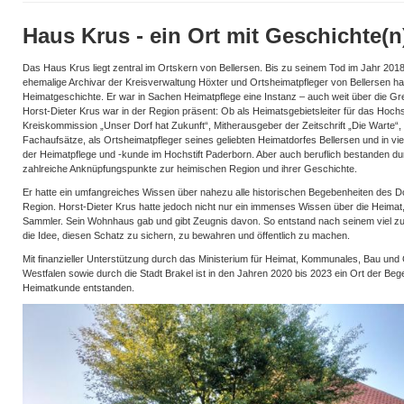
Haus Krus - ein Ort mit Geschichte(n
Das Haus Krus liegt zentral im Ortskern von Bellersen. Bis zu seinem Tod im Jahr 2018 
ehemalige Archivar der Kreisverwaltung Höxter und Ortsheimatpfleger von Bellersen h
Heimatgeschichte. Er war in Sachen Heimatpflege eine Instanz – auch weit über die G
Horst-Dieter Krus war in der Region präsent: Ob als Heimatsgebietsleiter für das Hochst
Kreiskommission „Unser Dorf hat Zukunft“, Mitherausgeber der Zeitschrift „Die Warte“,
Fachaufsätze, als Ortsheimatpfleger seines geliebten Heimatdorfes Bellersen und in vi
der Heimatpflege und -kunde im Hochstift Paderborn. Aber auch beruflich bestanden dur
zahlreiche Anknüpfungspunkte zur heimischen Region und ihrer Geschichte.
Er hatte ein umfangreiches Wissen über nahezu alle historischen Begebenheiten des D
Region. Horst-Dieter Krus hatte jedoch nicht nur ein immenses Wissen über die Heimat, 
Sammler. Sein Wohnhaus gab und gibt Zeugnis davon. So entstand nach seinem viel zu
die Idee, diesen Schatz zu sichern, zu bewahren und öffentlich zu machen.
Mit finanzieller Unterstützung durch das Ministerium für Heimat, Kommunales, Bau und
Westfalen sowie durch die Stadt Brakel ist in den Jahren 2020 bis 2023 ein Ort der Be
Heimatkunde entstanden.