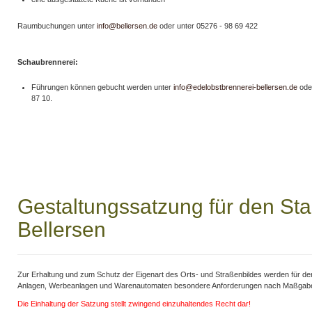
Raumbuchungen unter
info@bellersen.de
oder unter 05276 - 98 69 422
Schaubrennerei:
Führungen können gebucht werden unter
info@edelobstbrennerei-bellersen.de
ode
87 10.
Gestaltungssatzung für den Sta
Bellersen
Zur Erhaltung und zum Schutz der Eigenart des Orts- und Straßenbildes werden für den
Anlagen, Werbeanlagen und Warenautomaten besondere Anforderungen nach Maßgabe 
Die Einhaltung der Satzung stellt zwingend einzuhaltendes Recht dar!