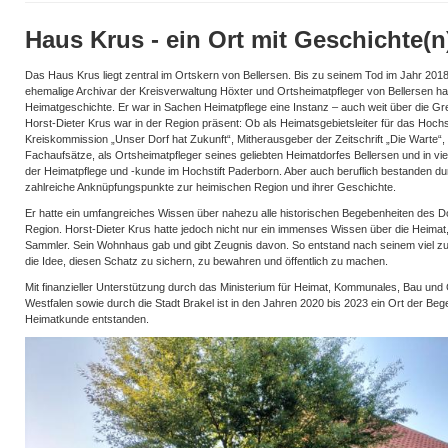
Haus Krus - ein Ort mit Geschichte(n
Das Haus Krus liegt zentral im Ortskern von Bellersen. Bis zu seinem Tod im Jahr 2018 
ehemalige Archivar der Kreisverwaltung Höxter und Ortsheimatpfleger von Bellersen h
Heimatgeschichte. Er war in Sachen Heimatpflege eine Instanz – auch weit über die G
Horst-Dieter Krus war in der Region präsent: Ob als Heimatsgebietsleiter für das Hochst
Kreiskommission „Unser Dorf hat Zukunft“, Mitherausgeber der Zeitschrift „Die Warte“,
Fachaufsätze, als Ortsheimatpfleger seines geliebten Heimatdorfes Bellersen und in vi
der Heimatpflege und -kunde im Hochstift Paderborn. Aber auch beruflich bestanden dur
zahlreiche Anknüpfungspunkte zur heimischen Region und ihrer Geschichte.
Er hatte ein umfangreiches Wissen über nahezu alle historischen Begebenheiten des D
Region. Horst-Dieter Krus hatte jedoch nicht nur ein immenses Wissen über die Heimat, 
Sammler. Sein Wohnhaus gab und gibt Zeugnis davon. So entstand nach seinem viel zu
die Idee, diesen Schatz zu sichern, zu bewahren und öffentlich zu machen.
Mit finanzieller Unterstützung durch das Ministerium für Heimat, Kommunales, Bau und
Westfalen sowie durch die Stadt Brakel ist in den Jahren 2020 bis 2023 ein Ort der Be
Heimatkunde entstanden.