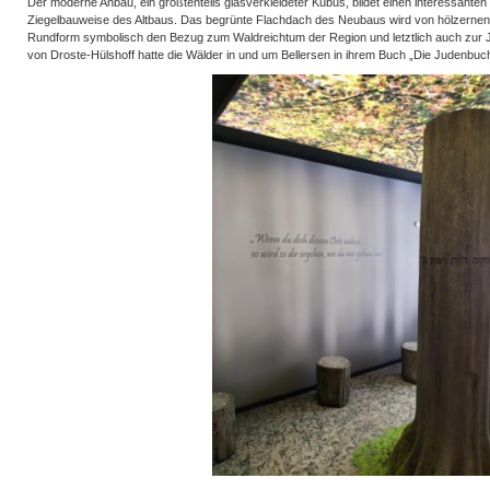
Der moderne Anbau, ein größtenteils glasverkleideter Kubus, bildet einen interessanten
Ziegelbauweise des Altbaus. Das begrünte Flachdach des Neubaus wird von hölzernen 
Rundform symbolisch den Bezug zum Waldreichtum der Region und letztlich auch zur J
von Droste-Hülshoff hatte die Wälder in und um Bellersen in ihrem Buch „Die Judenbuc