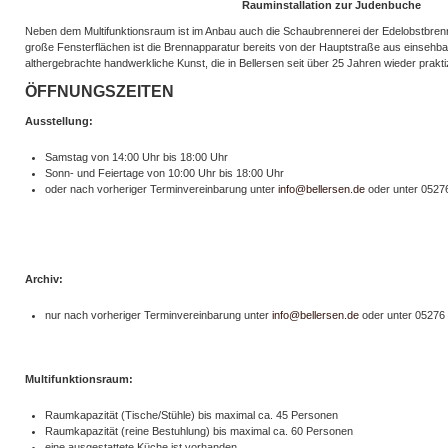
Rauminstallation zur Judenbuche
Neben dem Multifunktionsraum ist im Anbau auch die Schaubrennerei der Edelobstbrenn
große Fensterflächen ist die Brennapparatur bereits von der Hauptstraße aus einsehba
althergebrachte handwerkliche Kunst, die in Bellersen seit über 25 Jahren wieder praktiz
ÖFFNUNGSZEITEN
Ausstellung:
Samstag von 14:00 Uhr bis 18:00 Uhr
Sonn- und Feiertage von 10:00 Uhr bis 18:00 Uhr
oder nach vorheriger Terminvereinbarung unter
info@bellersen.de
oder unter 05276
Archiv:
nur nach vorheriger Terminvereinbarung unter
info@bellersen.de
oder unter 05276 
Multifunktionsraum:
Raumkapazität (Tische/Stühle) bis maximal ca. 45 Personen
Raumkapazität (reine Bestuhlung) bis maximal ca. 60 Personen
eine ausgestattete Küche ist vorhanden