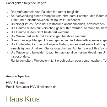
Dabei gelten folgende Regeln:
Das Aufsammeln von Fallobst ist immer möglich!
Bei Verwendung eines Obstpflückers bitte darauf achten, den Baum n
Tiere und Kleinstlebewesen im Baum zu schonen!
Untersagt ist es, Äste der Obstbäume abzuschneiden, abzubrechen.
Die Bäume dürfen nur vorsichtig geschüttelt werden. Achtung bei her
Die Bäume dürfen nicht beklettert werden!
Die Wiese darf nicht mit Fahrzeugen befahren werden!
Überschüssige Mengen können gerne bei der Edelobstbrennerei abg
Die Ernte erfolgt immer auf eigene Gefahr, ein es wird keine Haftun
einschlägigen Unfallverhütungs-vorschriften. Achten Sie auf Ihre Siche
Die Wiese wird beweidet. Beachten sie die allgemeinen Regeln im Um
insbesondere:
Ruhig verhalten. Weidevieh nicht erschrecken oder verscheuchen. To
Ansprechpartner:
HVV Bellersen
Email:
Streuobst-HVV@bellersen.de
Haus Krus