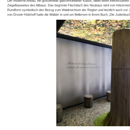
Der moderne Anbau, ein größtenteils glasverkleideter Kubus, bildet einen interessanten
Ziegelbauweise des Altbaus. Das begrünte Flachdach des Neubaus wird von hölzernen 
Rundform symbolisch den Bezug zum Waldreichtum der Region und letztlich auch zur J
von Droste-Hülshoff hatte die Wälder in und um Bellersen in ihrem Buch „Die Judenbuc