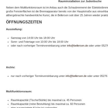
Rauminstallation zur Judenbuche
Neben dem Multifunktionsraum ist im Anbau auch die Schaubrennerei der Edelobstbrenn
große Fensterflächen ist die Brennapparatur bereits von der Hauptstraße aus einsehba
althergebrachte handwerkliche Kunst, die in Bellersen seit über 25 Jahren wieder praktiz
ÖFFNUNGSZEITEN
Ausstellung:
Samstag von 14:00 Uhr bis 18:00 Uhr
Sonn- und Feiertage von 10:00 Uhr bis 18:00 Uhr
oder nach vorheriger Terminvereinbarung unter
info@bellersen.de
oder unter 05276
Archiv:
nur nach vorheriger Terminvereinbarung unter
info@bellersen.de
oder unter 05276 
Multifunktionsraum:
Raumkapazität (Tische/Stühle) bis maximal ca. 45 Personen
Raumkapazität (reine Bestuhlung) bis maximal ca. 60 Personen
eine ausgestattete Küche ist vorhanden