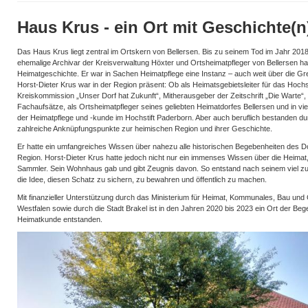
Haus Krus - ein Ort mit Geschichte(n
Das Haus Krus liegt zentral im Ortskern von Bellersen. Bis zu seinem Tod im Jahr 2018 
ehemalige Archivar der Kreisverwaltung Höxter und Ortsheimatpfleger von Bellersen h
Heimatgeschichte. Er war in Sachen Heimatpflege eine Instanz – auch weit über die G
Horst-Dieter Krus war in der Region präsent: Ob als Heimatsgebietsleiter für das Hochst
Kreiskommission „Unser Dorf hat Zukunft“, Mitherausgeber der Zeitschrift „Die Warte“,
Fachaufsätze, als Ortsheimatpfleger seines geliebten Heimatdorfes Bellersen und in vi
der Heimatpflege und -kunde im Hochstift Paderborn. Aber auch beruflich bestanden dur
zahlreiche Anknüpfungspunkte zur heimischen Region und ihrer Geschichte.
Er hatte ein umfangreiches Wissen über nahezu alle historischen Begebenheiten des D
Region. Horst-Dieter Krus hatte jedoch nicht nur ein immenses Wissen über die Heimat, 
Sammler. Sein Wohnhaus gab und gibt Zeugnis davon. So entstand nach seinem viel zu
die Idee, diesen Schatz zu sichern, zu bewahren und öffentlich zu machen.
Mit finanzieller Unterstützung durch das Ministerium für Heimat, Kommunales, Bau und
Westfalen sowie durch die Stadt Brakel ist in den Jahren 2020 bis 2023 ein Ort der Be
Heimatkunde entstanden.