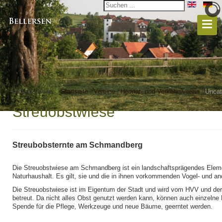
Aktuelle Seite:
Startseite
|
Vereine
|
Heimat- und Verkehrsverein
|
Uncat
Streuobstwiese
Streubobsternte am Schmandberg
Die Streuobstwiese am Schmandberg ist ein landschaftsprägendes Elem
Naturhaushalt. Es gilt, sie und die in ihnen vorkommenden Vogel- und an
Die Streuobstwiese ist im Eigentum der Stadt und wird vom HVV und der
betreut. Da nicht alles Obst genutzt werden kann, können auch einzelne
Spende für die Pflege, Werkzeuge und neue Bäume, geerntet werden.