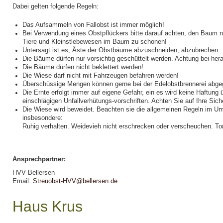
Dabei gelten folgende Regeln:
Das Aufsammeln von Fallobst ist immer möglich!
Bei Verwendung eines Obstpflückers bitte darauf achten, den Baum n
Tiere und Kleinstlebewesen im Baum zu schonen!
Untersagt ist es, Äste der Obstbäume abzuschneiden, abzubrechen.
Die Bäume dürfen nur vorsichtig geschüttelt werden. Achtung bei her
Die Bäume dürfen nicht beklettert werden!
Die Wiese darf nicht mit Fahrzeugen befahren werden!
Überschüssige Mengen können gerne bei der Edelobstbrennerei abg
Die Ernte erfolgt immer auf eigene Gefahr, ein es wird keine Haftun
einschlägigen Unfallverhütungs-vorschriften. Achten Sie auf Ihre Siche
Die Wiese wird beweidet. Beachten sie die allgemeinen Regeln im Um
insbesondere:
Ruhig verhalten. Weidevieh nicht erschrecken oder verscheuchen. To
Ansprechpartner:
HVV Bellersen
Email:
Streuobst-HVV@bellersen.de
Haus Krus