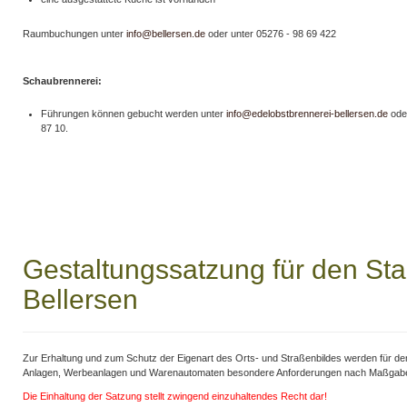
Raumbuchungen unter
info@bellersen.de
oder unter 05276 - 98 69 422
Schaubrennerei:
Führungen können gebucht werden unter
info@edelobstbrennerei-bellersen.de
ode
87 10.
Gestaltungssatzung für den Sta
Bellersen
Zur Erhaltung und zum Schutz der Eigenart des Orts- und Straßenbildes werden für den
Anlagen, Werbeanlagen und Warenautomaten besondere Anforderungen nach Maßgabe 
Die Einhaltung der Satzung stellt zwingend einzuhaltendes Recht dar!