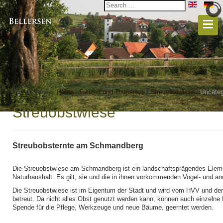
You are here:
Home
|
Freizeit und Tourismus
|
Streuobstwiese
|
Uncateg
Streuobstwiese
Streubobsternte am Schmandberg
Die Streuobstwiese am Schmandberg ist ein landschaftsprägendes Elem
Naturhaushalt. Es gilt, sie und die in ihnen vorkommenden Vogel- und an
Die Streuobstwiese ist im Eigentum der Stadt und wird vom HVV und der
betreut. Da nicht alles Obst genutzt werden kann, können auch einzelne
Spende für die Pflege, Werkzeuge und neue Bäume, geerntet werden.