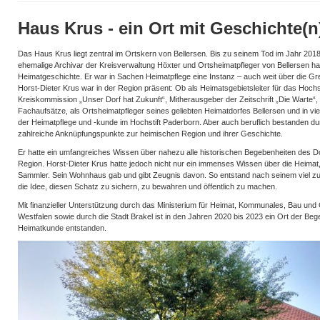
Haus Krus - ein Ort mit Geschichte(n
Das Haus Krus liegt zentral im Ortskern von Bellersen. Bis zu seinem Tod im Jahr 2018 
ehemalige Archivar der Kreisverwaltung Höxter und Ortsheimatpfleger von Bellersen h
Heimatgeschichte. Er war in Sachen Heimatpflege eine Instanz – auch weit über die G
Horst-Dieter Krus war in der Region präsent: Ob als Heimatsgebietsleiter für das Hochst
Kreiskommission „Unser Dorf hat Zukunft“, Mitherausgeber der Zeitschrift „Die Warte“,
Fachaufsätze, als Ortsheimatpfleger seines geliebten Heimatdorfes Bellersen und in vi
der Heimatpflege und -kunde im Hochstift Paderborn. Aber auch beruflich bestanden dur
zahlreiche Anknüpfungspunkte zur heimischen Region und ihrer Geschichte.
Er hatte ein umfangreiches Wissen über nahezu alle historischen Begebenheiten des D
Region. Horst-Dieter Krus hatte jedoch nicht nur ein immenses Wissen über die Heimat, 
Sammler. Sein Wohnhaus gab und gibt Zeugnis davon. So entstand nach seinem viel zu
die Idee, diesen Schatz zu sichern, zu bewahren und öffentlich zu machen.
Mit finanzieller Unterstützung durch das Ministerium für Heimat, Kommunales, Bau und
Westfalen sowie durch die Stadt Brakel ist in den Jahren 2020 bis 2023 ein Ort der Be
Heimatkunde entstanden.