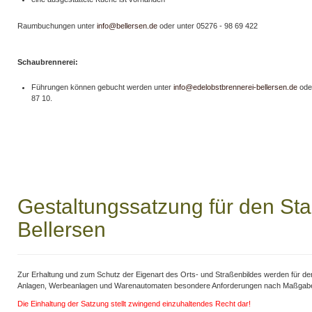
Raumbuchungen unter
info@bellersen.de
oder unter 05276 - 98 69 422
Schaubrennerei:
Führungen können gebucht werden unter
info@edelobstbrennerei-bellersen.de
ode
87 10.
Gestaltungssatzung für den Sta
Bellersen
Zur Erhaltung und zum Schutz der Eigenart des Orts- und Straßenbildes werden für den
Anlagen, Werbeanlagen und Warenautomaten besondere Anforderungen nach Maßgabe 
Die Einhaltung der Satzung stellt zwingend einzuhaltendes Recht dar!