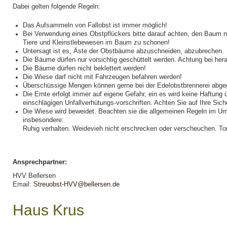
Dabei gelten folgende Regeln:
Das Aufsammeln von Fallobst ist immer möglich!
Bei Verwendung eines Obstpflückers bitte darauf achten, den Baum n
Tiere und Kleinstlebewesen im Baum zu schonen!
Untersagt ist es, Äste der Obstbäume abzuschneiden, abzubrechen.
Die Bäume dürfen nur vorsichtig geschüttelt werden. Achtung bei her
Die Bäume dürfen nicht beklettert werden!
Die Wiese darf nicht mit Fahrzeugen befahren werden!
Überschüssige Mengen können gerne bei der Edelobstbrennerei abg
Die Ernte erfolgt immer auf eigene Gefahr, ein es wird keine Haftun
einschlägigen Unfallverhütungs-vorschriften. Achten Sie auf Ihre Siche
Die Wiese wird beweidet. Beachten sie die allgemeinen Regeln im Um
insbesondere:
Ruhig verhalten. Weidevieh nicht erschrecken oder verscheuchen. To
Ansprechpartner:
HVV Bellersen
Email:
Streuobst-HVV@bellersen.de
Haus Krus