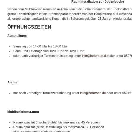
Rauminstallation zur Judenbuche
Neben dem Multifunktionsraum ist im Anbau auch die Schaubrennerei der Edelobstbrenn
große Fensterflächen ist die Brennapparatur bereits von der Hauptstraße aus einsehba
althergebrachte handwerkliche Kunst, die in Bellersen seit über 25 Jahren wieder praktiz
ÖFFNUNGSZEITEN
Ausstellung:
Samstag von 14:00 Uhr bis 18:00 Uhr
Sonn- und Feiertage von 10:00 Uhr bis 18:00 Uhr
oder nach vorheriger Terminvereinbarung unter
info@bellersen.de
oder unter 05276
Archiv:
nur nach vorheriger Terminvereinbarung unter
info@bellersen.de
oder unter 05276 
Multifunktionsraum:
Raumkapazität (Tische/Stühle) bis maximal ca. 45 Personen
Raumkapazität (reine Bestuhlung) bis maximal ca. 60 Personen
eine ausgestattete Küche ist vorhanden