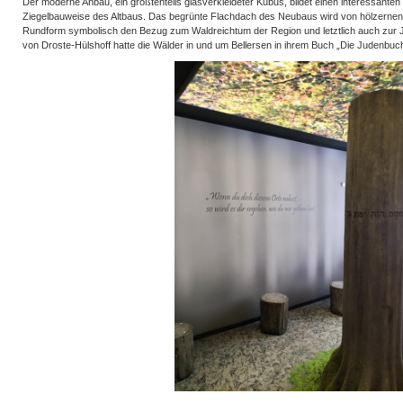
Der moderne Anbau, ein größtenteils glasverkleideter Kubus, bildet einen interessanten
Ziegelbauweise des Altbaus. Das begrünte Flachdach des Neubaus wird von hölzernen 
Rundform symbolisch den Bezug zum Waldreichtum der Region und letztlich auch zur J
von Droste-Hülshoff hatte die Wälder in und um Bellersen in ihrem Buch „Die Judenbuc