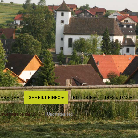
VEREINE
GEMEINDEINFO
HISTORIE
DIES & DAS
Gewerbetreibende vor Ort
|
Uncategorised