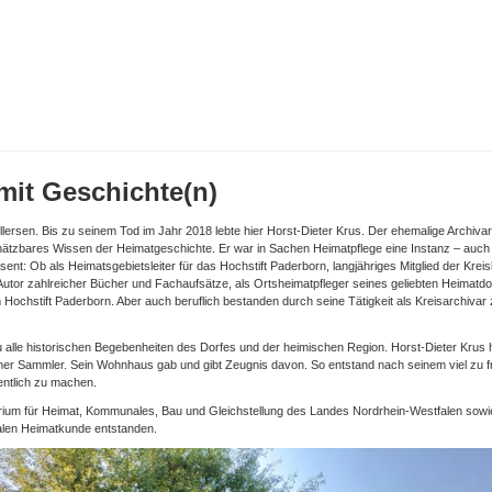
 mit Geschichte(n)
llersen. Bis zu seinem Tod im Jahr 2018 lebte hier Horst-Dieter Krus. Der ehemalige Archiva
chätzbares Wissen der Heimatgeschichte. Er war in Sachen Heimatpflege eine Instanz – auch
sent: Ob als Heimatsgebietsleiter für das Hochstift Paderborn, langjähriges Mitglied der Kre
 Autor zahlreicher Bücher und Fachaufsätze, als Ortsheimatpfleger seines geliebten Heimatdo
Hochstift Paderborn. Aber auch beruflich bestanden durch seine Tätigkeit als Kreisarchiva
 alle historischen Begebenheiten des Dorfes und der heimischen Region. Horst-Dieter Krus 
icher Sammler. Sein Wohnhaus gab und gibt Zeugnis davon. So entstand nach seinem viel zu f
entlich zu machen.
terium für Heimat, Kommunales, Bau und Gleichstellung des Landes Nordrhein-Westfalen sowie
alen Heimatkunde entstanden.