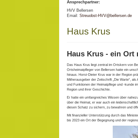
Ansprechpartner:
HVV Bellersen
Email:
Streuobst-HVV@bellersen.de
Haus Krus
Haus Krus - ein Ort
Das Haus Krus liegt zentral im Ortskern von Be
Ortsheimatpfleger von Bellersen hatte ein uns
hinaus. Horst-Dieter Krus war in der Region prä
Mitherausgeber der Zeitschrift „Die Warte“, als
und Funktionen der Heimatpflege und -kunde im 
Region und ihrer Geschichte.
Er hatte ein umfangreiches Wissen über nahezu
über die Heimat, er war auch ein leidenschaftl
diesen Schatz zu sichern, zu bewahren und öff
Mit finanzieller Unterstützung durch das Minis
bis 2023 ein Ort der Begegnung und der region