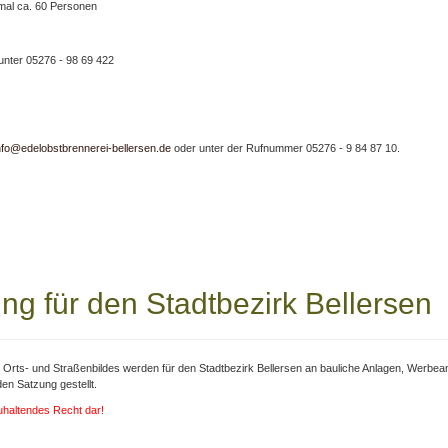
mal ca. 60 Personen
unter 05276 - 98 69 422
nfo@edelobstbrennerei-bellersen.de
oder unter der Rufnummer 05276 - 9 84 87 10.
ng für den Stadtbezirk Bellersen
s Orts- und Straßenbildes werden für den Stadtbezirk Bellersen an bauliche Anlagen, Wer
n Satzung gestellt.
zuhaltendes Recht dar!