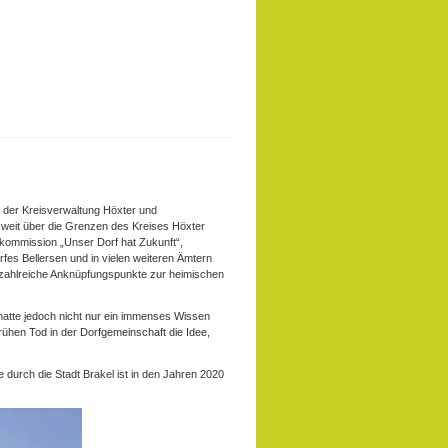
r der Kreisverwaltung Höxter und
 weit über die Grenzen des Kreises Höxter
iskommission „Unser Dorf hat Zukunft“,
rfes Bellersen und in vielen weiteren Ämtern
r zahlreiche Anknüpfungspunkte zur heimischen
hatte jedoch nicht nur ein immenses Wissen
rühen Tod in der Dorfgemeinschaft die Idee,
 durch die Stadt Brakel ist in den Jahren 2020