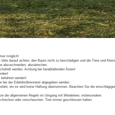
berg
ein landschaftsprägendes Element von hohem Wert für den Naturhaushalt. Es 
arten zu schützen.
 Stadt und wird vom HVV und der Edelobstbrennerei Bellersen betreut. Da nic
vat, gegen eine Spende für die Pflege, Werkzeuge und neue Bäume, geerntet
mer möglich!
 bitte darauf achten, den Baum nicht zu beschädigen und die Tiere und Kle
me abzuschneiden, abzubrechen.
chüttelt werden. Achtung bei herabfallenden Ästen!
erden!
n befahren werden!
 bei der Edelobstbrennerei abgegeben werden.
Gefahr, ein es wird keine Haftung übernommen. Beachten Sie die einschlägigen
sie die allgemeinen Regeln im Umgang mit Weidetiere, insbesondere:
rschrecken oder verscheuchen. Tore immer geschlossen halten.