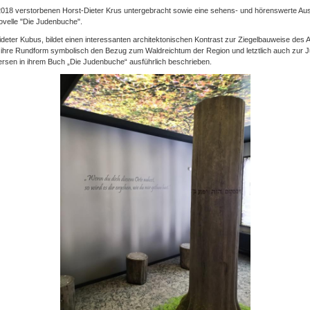
 2018 verstorbenen Horst-Dieter Krus untergebracht sowie eine sehens- und hörenswerte Auss
ovelle "Die Judenbuche".
ideter Kubus, bildet einen interessanten architektonischen Kontrast zur Ziegelbauweise de
h ihre Rundform symbolisch den Bezug zum Waldreichtum der Region und letztlich auch zur J
lersen in ihrem Buch „Die Judenbuche“ ausführlich beschrieben.