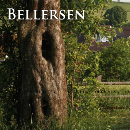
START
AKTUELLES
FREIZEIT UND TOURISMUS
You are here:
Home
|
Gemeindeinfo
|
Streuobstwiese