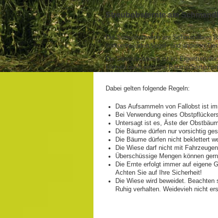
Streubobsternte am Schmand
Die Streuobstwiese am Schmandberg ist 
vorkommenden Vogel- und anderen Tier
Die Streuobstwiese ist im Eigentum der
können auch einzelne Bäume/Sorten pri
Dabei gelten folgende Regeln:
Das Aufsammeln von Fallobst ist im
Bei Verwendung eines Obstpflückers
Untersagt ist es, Äste der Obstbäu
Die Bäume dürfen nur vorsichtig ges
Die Bäume dürfen nicht beklettert w
Die Wiese darf nicht mit Fahrzeuge
Überschüssige Mengen können gerne
Die Ernte erfolgt immer auf eigene 
Achten Sie auf Ihre Sicherheit!
Die Wiese wird beweidet. Beachten 
Ruhig verhalten. Weidevieh nicht e