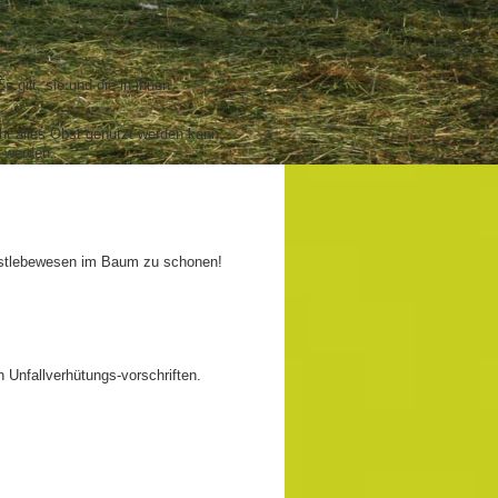
gilt, sie und die in ihnen
ht alles Obst genutzt werden kann,
 werden.
instlebewesen im Baum zu schonen!
 Unfallverhütungs-vorschriften.