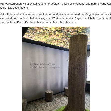
 2018 verstorbenen Horst-Dieter Krus untergebracht sowie eine sehens- und hörenswerte Auss
ovelle "Die Judenbuche".
ideter Kubus, bildet einen interessanten architektonischen Kontrast zur Ziegelbauweise de
h ihre Rundform symbolisch den Bezug zum Waldreichtum der Region und letztlich auch zur J
lersen in ihrem Buch „Die Judenbuche“ ausführlich beschrieben.