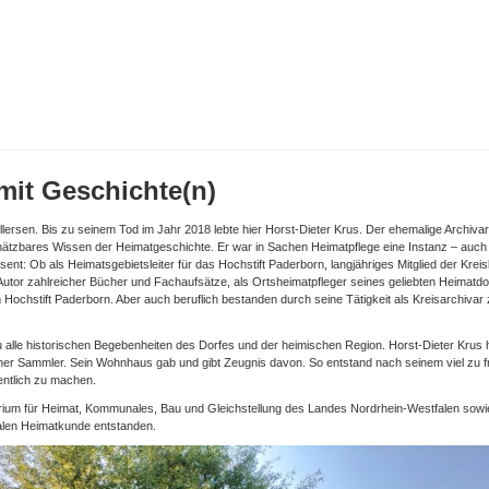
 mit Geschichte(n)
llersen. Bis zu seinem Tod im Jahr 2018 lebte hier Horst-Dieter Krus. Der ehemalige Archiva
chätzbares Wissen der Heimatgeschichte. Er war in Sachen Heimatpflege eine Instanz – auch
sent: Ob als Heimatsgebietsleiter für das Hochstift Paderborn, langjähriges Mitglied der Kre
 Autor zahlreicher Bücher und Fachaufsätze, als Ortsheimatpfleger seines geliebten Heimatdo
Hochstift Paderborn. Aber auch beruflich bestanden durch seine Tätigkeit als Kreisarchiva
 alle historischen Begebenheiten des Dorfes und der heimischen Region. Horst-Dieter Krus 
icher Sammler. Sein Wohnhaus gab und gibt Zeugnis davon. So entstand nach seinem viel zu f
entlich zu machen.
terium für Heimat, Kommunales, Bau und Gleichstellung des Landes Nordrhein-Westfalen sowie
alen Heimatkunde entstanden.