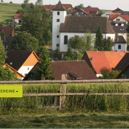
VEREINE
GEMEINDEINFO
HISTORIE
DIES & DAS
- und Verkehrsverein
|
Uncategorised