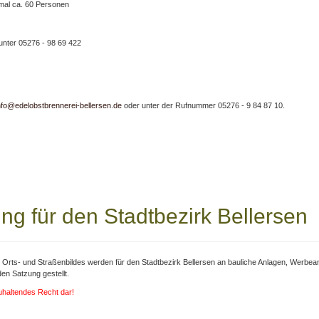
mal ca. 60 Personen
unter 05276 - 98 69 422
nfo@edelobstbrennerei-bellersen.de
oder unter der Rufnummer 05276 - 9 84 87 10.
ng für den Stadtbezirk Bellersen
s Orts- und Straßenbildes werden für den Stadtbezirk Bellersen an bauliche Anlagen, Wer
n Satzung gestellt.
zuhaltendes Recht dar!