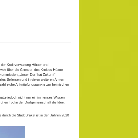
r der Kreisverwaltung Höxter und
 weit über die Grenzen des Kreises Höxter
iskommission „Unser Dorf hat Zukunft“,
rfes Bellersen und in vielen weiteren Ämtern
r zahlreiche Anknüpfungspunkte zur heimischen
hatte jedoch nicht nur ein immenses Wissen
rühen Tod in der Dorfgemeinschaft die Idee,
 durch die Stadt Brakel ist in den Jahren 2020