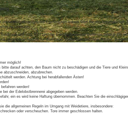
berg
ein landschaftsprägendes Element von hohem Wert für den Naturhaushalt. Es 
arten zu schützen.
 Stadt und wird vom HVV und der Edelobstbrennerei Bellersen betreut. Da nic
vat, gegen eine Spende für die Pflege, Werkzeuge und neue Bäume, geerntet
mer möglich!
 bitte darauf achten, den Baum nicht zu beschädigen und die Tiere und Kle
me abzuschneiden, abzubrechen.
chüttelt werden. Achtung bei herabfallenden Ästen!
erden!
n befahren werden!
 bei der Edelobstbrennerei abgegeben werden.
Gefahr, ein es wird keine Haftung übernommen. Beachten Sie die einschlägigen
sie die allgemeinen Regeln im Umgang mit Weidetiere, insbesondere:
rschrecken oder verscheuchen. Tore immer geschlossen halten.