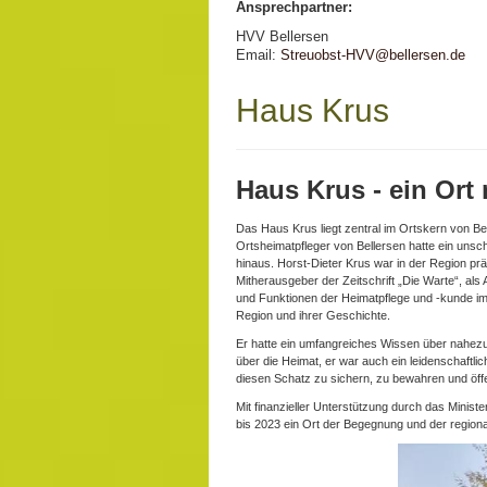
Ansprechpartner:
HVV Bellersen
Email:
Streuobst-HVV@bellersen.de
Haus Krus
Haus Krus - ein Ort
Das Haus Krus liegt zentral im Ortskern von Be
Ortsheimatpfleger von Bellersen hatte ein uns
hinaus. Horst-Dieter Krus war in der Region prä
Mitherausgeber der Zeitschrift „Die Warte“, als
und Funktionen der Heimatpflege und -kunde im 
Region und ihrer Geschichte.
Er hatte ein umfangreiches Wissen über nahezu
über die Heimat, er war auch ein leidenschaftl
diesen Schatz zu sichern, zu bewahren und öff
Mit finanzieller Unterstützung durch das Minis
bis 2023 ein Ort der Begegnung und der region