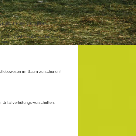
gilt, sie und die in ihnen
ht alles Obst genutzt werden kann,
 werden.
instlebewesen im Baum zu schonen!
 Unfallverhütungs-vorschriften.