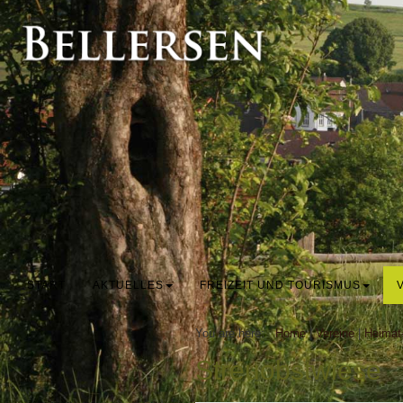
START
AKTUELLES
FREIZEIT UND TOURISMUS
You are here:
Home
|
Vereine
|
Heimat
Streuobstwiese