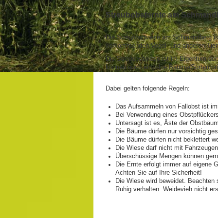
Streubobsternte am Schmand
Die Streuobstwiese am Schmandberg ist 
vorkommenden Vogel- und anderen Tier
Die Streuobstwiese ist im Eigentum der
können auch einzelne Bäume/Sorten pri
Dabei gelten folgende Regeln:
Das Aufsammeln von Fallobst ist im
Bei Verwendung eines Obstpflückers
Untersagt ist es, Äste der Obstbäu
Die Bäume dürfen nur vorsichtig ges
Die Bäume dürfen nicht beklettert w
Die Wiese darf nicht mit Fahrzeuge
Überschüssige Mengen können gerne
Die Ernte erfolgt immer auf eigene 
Achten Sie auf Ihre Sicherheit!
Die Wiese wird beweidet. Beachten 
Ruhig verhalten. Weidevieh nicht e