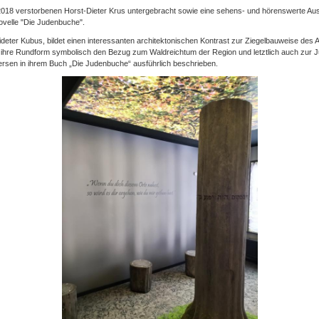
 2018 verstorbenen Horst-Dieter Krus untergebracht sowie eine sehens- und hörenswerte Auss
ovelle "Die Judenbuche".
ideter Kubus, bildet einen interessanten architektonischen Kontrast zur Ziegelbauweise de
h ihre Rundform symbolisch den Bezug zum Waldreichtum der Region und letztlich auch zur J
lersen in ihrem Buch „Die Judenbuche“ ausführlich beschrieben.