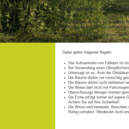
Streubobsternte am Schmand
Die Streuobstwiese am Schmandberg ist 
vorkommenden Vogel- und anderen Tier
Die Streuobstwiese ist im Eigentum der
können auch einzelne Bäume/Sorten pri
Dabei gelten folgende Regeln:
Das Aufsammeln von Fallobst ist im
Bei Verwendung eines Obstpflückers
Untersagt ist es, Äste der Obstbäu
Die Bäume dürfen nur vorsichtig ges
Die Bäume dürfen nicht beklettert w
Die Wiese darf nicht mit Fahrzeuge
Überschüssige Mengen können gerne
Die Ernte erfolgt immer auf eigene 
Achten Sie auf Ihre Sicherheit!
Die Wiese wird beweidet. Beachten 
Ruhig verhalten. Weidevieh nicht e