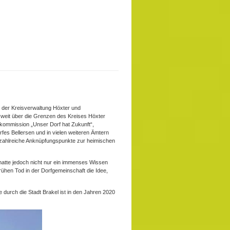
r der Kreisverwaltung Höxter und
 weit über die Grenzen des Kreises Höxter
iskommission „Unser Dorf hat Zukunft“,
rfes Bellersen und in vielen weiteren Ämtern
r zahlreiche Anknüpfungspunkte zur heimischen
hatte jedoch nicht nur ein immenses Wissen
rühen Tod in der Dorfgemeinschaft die Idee,
 durch die Stadt Brakel ist in den Jahren 2020