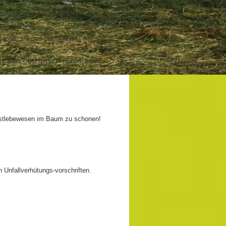
gilt, sie und die in ihnen
ht alles Obst genutzt werden kann,
 werden.
instlebewesen im Baum zu schonen!
 Unfallverhütungs-vorschriften.