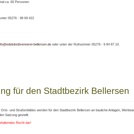
mal ca. 60 Personen
unter 05276 - 98 69 422
nfo@edelobstbrennerei-bellersen.de
oder unter der Rufnummer 05276 - 9 84 87 10.
ng für den Stadtbezirk Bellersen
s Orts- und Straßenbildes werden für den Stadtbezirk Bellersen an bauliche Anlagen, Wer
n Satzung gestellt.
zuhaltendes Recht dar!