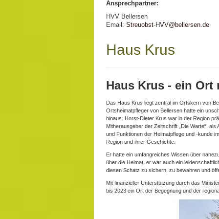
Ansprechpartner:
HVV Bellersen
Email:
Streuobst-HVV@bellersen.de
Haus Krus
Haus Krus - ein Ort
Das Haus Krus liegt zentral im Ortskern von Be
Ortsheimatpfleger von Bellersen hatte ein uns
hinaus. Horst-Dieter Krus war in der Region prä
Mitherausgeber der Zeitschrift „Die Warte“, als
und Funktionen der Heimatpflege und -kunde im 
Region und ihrer Geschichte.
Er hatte ein umfangreiches Wissen über nahezu
über die Heimat, er war auch ein leidenschaftl
diesen Schatz zu sichern, zu bewahren und öff
Mit finanzieller Unterstützung durch das Minis
bis 2023 ein Ort der Begegnung und der region