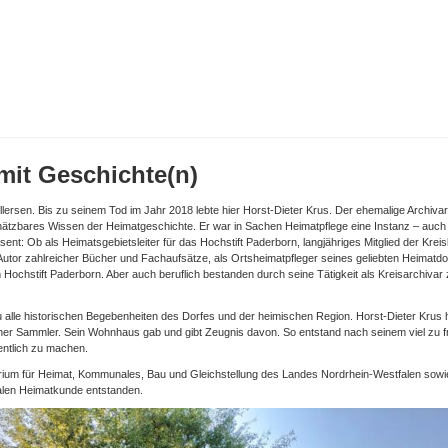
 mit Geschichte(n)
llersen. Bis zu seinem Tod im Jahr 2018 lebte hier Horst-Dieter Krus. Der ehemalige Archiva
chätzbares Wissen der Heimatgeschichte. Er war in Sachen Heimatpflege eine Instanz – auch
sent: Ob als Heimatsgebietsleiter für das Hochstift Paderborn, langjähriges Mitglied der Kre
 Autor zahlreicher Bücher und Fachaufsätze, als Ortsheimatpfleger seines geliebten Heimatdo
Hochstift Paderborn. Aber auch beruflich bestanden durch seine Tätigkeit als Kreisarchiva
 alle historischen Begebenheiten des Dorfes und der heimischen Region. Horst-Dieter Krus 
icher Sammler. Sein Wohnhaus gab und gibt Zeugnis davon. So entstand nach seinem viel zu f
entlich zu machen.
terium für Heimat, Kommunales, Bau und Gleichstellung des Landes Nordrhein-Westfalen sowie
alen Heimatkunde entstanden.