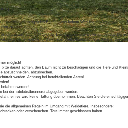
berg
ein landschaftsprägendes Element von hohem Wert für den Naturhaushalt. Es 
arten zu schützen.
 Stadt und wird vom HVV und der Edelobstbrennerei Bellersen betreut. Da nic
vat, gegen eine Spende für die Pflege, Werkzeuge und neue Bäume, geerntet
mer möglich!
 bitte darauf achten, den Baum nicht zu beschädigen und die Tiere und Kle
me abzuschneiden, abzubrechen.
chüttelt werden. Achtung bei herabfallenden Ästen!
erden!
n befahren werden!
 bei der Edelobstbrennerei abgegeben werden.
Gefahr, ein es wird keine Haftung übernommen. Beachten Sie die einschlägigen
sie die allgemeinen Regeln im Umgang mit Weidetiere, insbesondere:
rschrecken oder verscheuchen. Tore immer geschlossen halten.