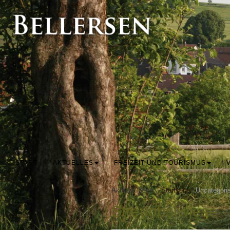
START
AKTUELLES
FREIZEIT UND TOURISMUS
Aktuelle Seite:
Startseite
|
Uncategori
Streuobstwiese