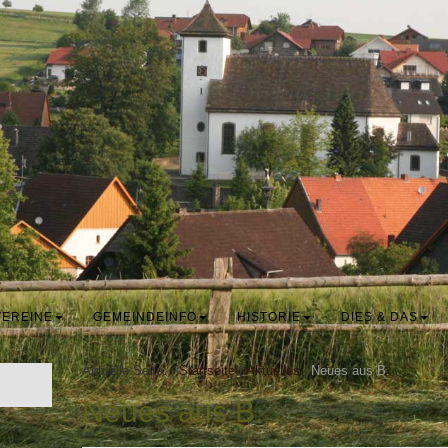
VEREINE
GEMEINDEINFO
HISTORIE
DIES & DAS
Aktuelle Seite:
Startseite
|
Aktuelles
|
Neues aus B.
Neues aus B.