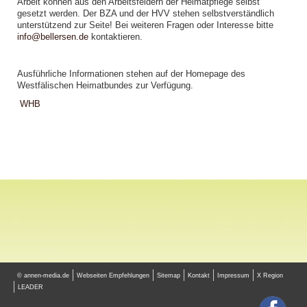
Arbeit können aus den Arbeitsfeldern der Heimatpflege selbst
gesetzt werden. Der BZA und der HVV stehen selbstverständlich
unterstützend zur Seite! Bei weiteren Fragen oder Interesse bitte
info@bellersen.de
kontaktieren.
Ausführliche Informationen stehen auf der Homepage des
Westfälischen Heimatbundes zur Verfügung.
WHB
© annen-media.de
Webseiten Empfehlungen
Sitemap
Kontakt
Impressum
X Region
LEADER