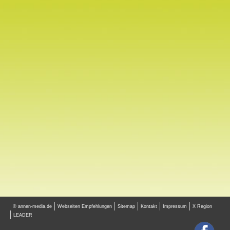
© annen-media.de
Webseiten Empfehlungen
Sitemap
Kontakt
Impressum
X Region
LEADER